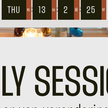
THU
:
13
:
2
:
25
MO
DY
DT
YR
LY SESSI