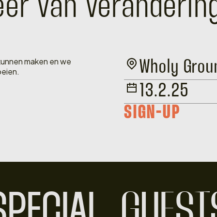
veer van veranderin
 kunnen maken en we
Wholy Gro
oeien.
13.2.25
SIGN-UP
SPECIAL
GUEST