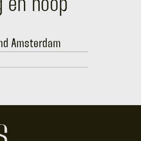
g en hoop
und Amsterdam
S